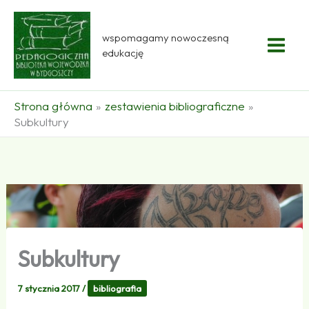
Przejdź
do
wspomagamy nowoczesną
treści
edukację
Strona główna
zestawienia bibliograficzne
Subkultury
Subkultury
7 stycznia 2017
/
bibliografia