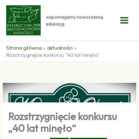
Przejdź
do
wspomagamy nowoczesną
treści
edukację
Strona główna
aktualności
Rozstrzygnięcie konkursu "40 lat minęło"
Rozstrzygnięcie konkursu
„40 lat minęło“