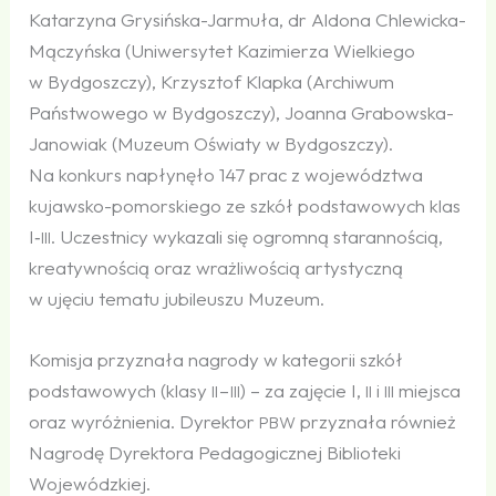
Katarzyna Grysińska-Jarmuła, dr Aldona Chlewicka-
Mączyńska (Uniwersytet Kazimierza Wielkiego
w Bydgoszczy), Krzysztof Klapka (Archiwum
Państwowego w Bydgoszczy), Joanna Grabowska-
Janowiak (Muzeum Oświaty w Bydgoszczy).
Na konkurs napłynęło 147 prac z województwa
kujawsko-pomorskiego ze szkół podstawowych klas
I‑
. Uczestnicy wykazali się ogromną starannością,
III
kreatywnością oraz wrażliwością artystyczną
w ujęciu tematu jubileuszu Muzeum.
Komisja przyznała nagrody w kategorii szkół
podstawowych (klasy
–
) – za zajęcie I,
i
miejsca
II
III
II
III
oraz wyróżnienia. Dyrektor
przyznała również
PBW
Nagrodę Dyrektora Pedagogicznej Biblioteki
Wojewódzkiej.