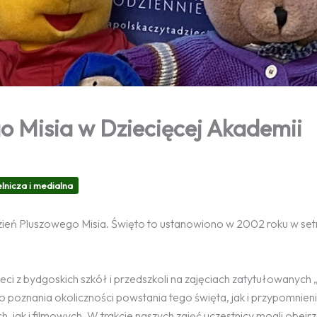
 Misia w Dziecięcej Akademii
lnicza i medialna
ień Pluszowego Misia. Święto to ustanowiono w 2002 roku w set
zieci z bydgoskich szkół i przedszkoli na zajęciach zatytułowanych 
do poznania okoliczności powstania tego święta, jak i przypomnien
, jak i filmowych. W trakcie naszych zajęć uczestnicy mogli obejrz