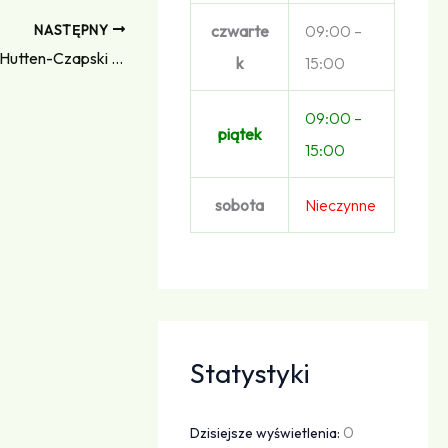
NASTĘPNY
czwarte
09:00 –
Józef Kazimierz Sulpicjusz Napoleon Hutten-Czapski herbu Leliwa
k
15:00
09:00 –
piątek
15:00
sobota
Nieczynne
Statystyki
0
Dzisiejsze wyświetlenia: