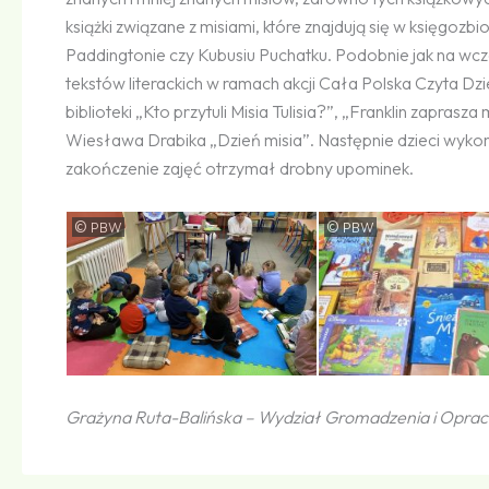
książki związane z misiami, które znajdują się w księgozbio
Paddingtonie czy Kubusiu Puchatku. Podobnie jak na wc
tekstów literackich w ramach akcji Cała Polska Czyta D
biblioteki „Kto przytuli Misia Tulisia?”, „Franklin zapras
Wiesława Drabika „Dzień misia”. Następnie dzieci wykon
zakończenie zajęć otrzymał drobny upominek.
©
©
PBW
PBW
Grażyna Ruta-Balińska – Wydział Gromadzenia i Opra