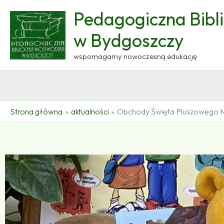
Przejdź
Pedagogiczna Bibl
do
treści
w Bydgoszczy
wspomagamy nowoczesną edukację
Strona główna
aktualności
Obchody Święta Pluszowego Mi