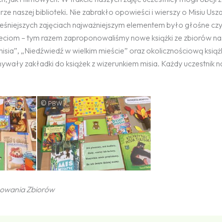
rze naszej biblioteki. Nie zabrakło opowieści i wierszy o Misiu Usza
ześniejszych zajęciach najważniejszym elementem było głośne czy
zieciom – tym razem zaproponowaliśmy nowe książki ze zbiorów na
za misia”, „Niedźwiedź w wielkim mieście” oraz okolicznościową ksią
ywały zakładki do książek z wizerunkiem misia. Każdy uczestnik n
©
PBW
cowania Zbiorów