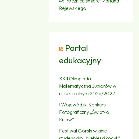
46. rocznica śmierci Mariana
Rejewskiego
Portal
edukacyjny
XXII Olimpiada
Matematyczna Juniorów w
roku szkolnym 2026/2027
I Wojewódzki Konkurs
Fotograficzny „Światło
Kujaw”
Festiwal Górski w kinie
studenckim „Niebieski kocyk”