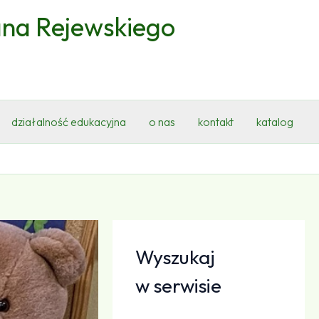
ana Rejewskiego
działalność edukacyjna
o nas
kontakt
katalog
Wyszukaj
w serwisie