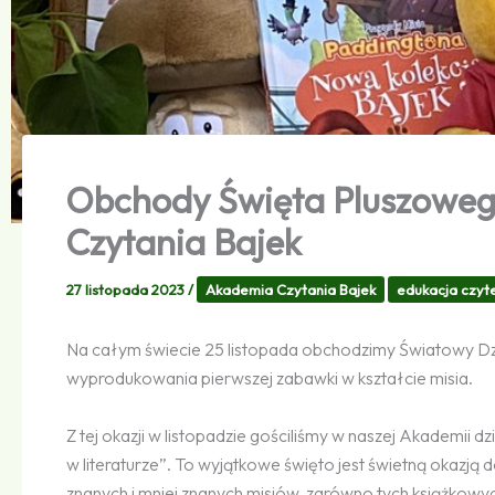
Obchody Święta Pluszowego
Czytania Bajek
27 listopada 2023
/
Akademia Czytania Bajek
edukacja czyte
Na całym świecie 25 listopada obchodzimy Światowy Dz
wyprodukowania pierwszej zabawki w kształcie misia.
Z tej okazji w listopadzie gościliśmy w naszej Akademii d
w literaturze”. To wyjątkowe święto jest świetną okazją 
znanych i mniej znanych misiów, zarówno tych książkowych