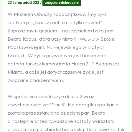
22 listopada 2023
/
zajęcia edukacyjne
W Muzeum Oświaty zapoczątkowaliśmy cykl
spotkań pt. „Nauczyciel to nie tylko zawód”.
Zaproszonym gościem – nauczycielem była pani
Beata Kobus, która uczy historii i
‑u w Szkole
WOS
Podstawowej im. M. Rejewskiego w Białych
Błotach. W życiu prywatnym jest harcerzem,
pełniła funkcję komendanta Hufca
Bydgoszcz
ZHP
Miasto, a całe jej dotychczasowe życie jest
związane z harcerstwem.
W spotkaniu uczestniczyła klasa 2 wraz
z wychowawcą ze
nr 31. Na początku spotkania
SP
została przedstawiona dzieciom pani Beata,
a następnie przeprowadzone zostały warsztaty
przypominające zbiórkę harcerską. Uczniowie zostali