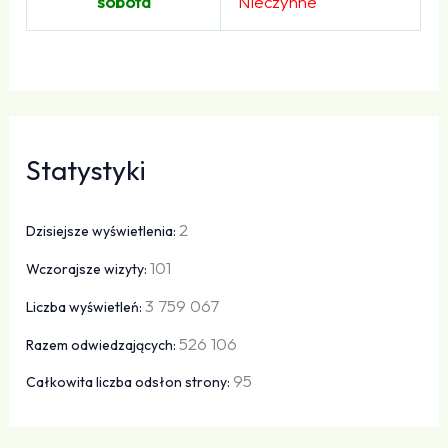
sobota
Nieczynne
Statystyki
2
Dzisiejsze wyświetlenia:
101
Wczorajsze wizyty:
3 759 067
Liczba wyświetleń:
526 106
Razem odwiedzających:
95
Całkowita liczba odsłon strony: