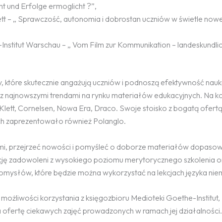
nt und Erfolge ermoglicht ?”,
tt – „ Sprawczość, autonomia i dobrostan uczniów w świetle now
nstitut Warschau – „ Vom Film zur Kommunikation – landeskundli
, które skutecznie angażują uczniów i podnoszą efektywność nauki
ę z najnowszymi trendami na rynku materiałów edukacyjnych. Na ko
lett, Cornelsen, Nowa Era, Draco. Swoje stoisko z bogatą ofert
ch zaprezentowało również Polanglo.
ami, przejrzeć nowości i pomyśleć o doborze materiałów dopaso
ncję zadowoleni z wysokiego poziomu merytorycznego szkolenia or
pomysłów, które będzie można wykorzystać na lekcjach języka nie
ożliwości korzystania z księgozbioru Medioteki Goethe-Institut,
 ofertę ciekawych zajęć prowadzonych w ramach jej działalności.