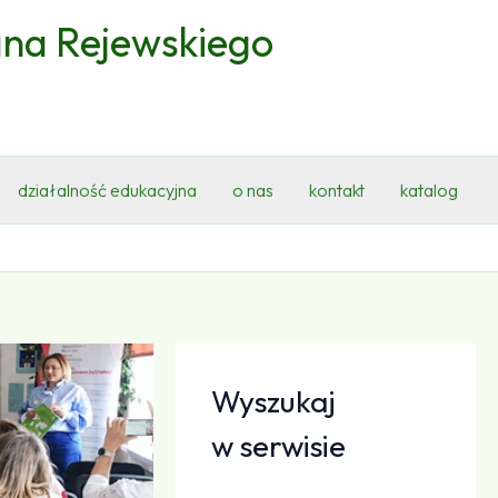
ana Rejewskiego
działalność edukacyjna
o nas
kontakt
katalog
Wyszukaj
w serwisie