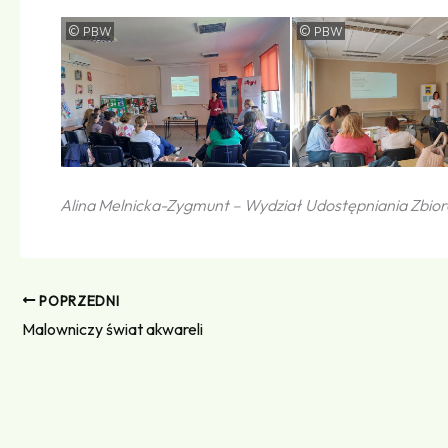
©
©
PBW
PBW
Alina Melnicka-Zygmunt – Wydział Udostępniania Zbio
POPRZEDNI
Malowniczy świat akwareli