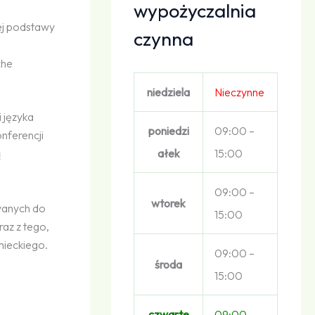
wypożyczalnia
ej podstawy
czynna
che
niedziela
Nieczynne
 języka
poniedzi
09:00 –
nferencji
ałek
15:00
ą
09:00 –
wtorek
wanych do
15:00
az z tego,
mieckiego.
09:00 –
środa
15:00
czwarte
09:00 –