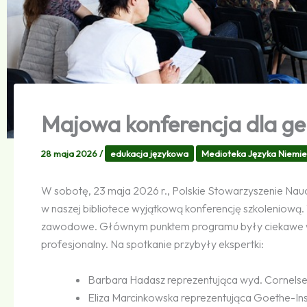
Majowa konferencja dla g
28 maja 2026
/
edukacja językowa
Medioteka Języka Niemie
W sobotę, 23 maja 2026 r., Polskie Stowarzyszenie Nauc
w naszej bibliotece wyjątkową konferencję szkoleniową
zawodowe. Głównym punktem programu były ciekawe wa
profesjonalny. Na spotkanie przybyły ekspertki:
Barbara Hadasz reprezentująca wyd. Cornelse
Eliza Marcinkowska reprezentująca Goethe-Inst