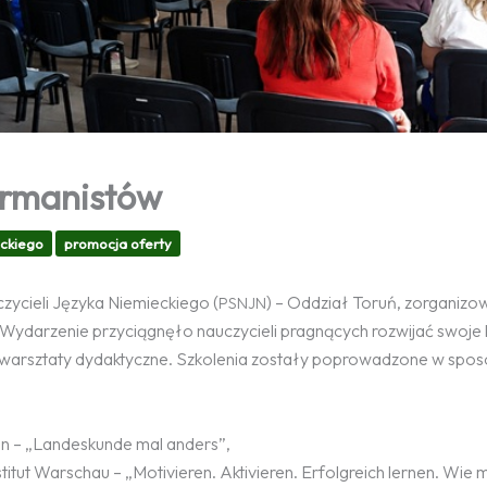
ermanistów
ckiego
promocja oferty
zycieli Języka Niemieckiego (
) – Oddział Toruń, zorganiz
PSNJN
. Wydarzenie przyciągnęło nauczycieli pragnących rozwijać swoj
rsztaty dydaktyczne. Szkolenia zostały poprowadzone w spos
n – „Landeskunde mal anders”,
itut Warschau – „Motivieren. Aktivieren. Erfolgreich lernen. Wie 