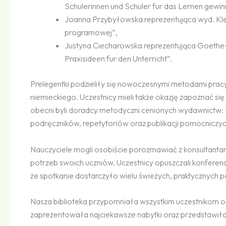
Schulerinnen und Schuler fur das Lernen gewin
Joanna Przybyłowska reprezentująca wyd. Kle
programowej”,
Justyna Ciecharowska reprezentująca Goethe-I
Praxisideen fur den Unterricht”.
Prelegentki podzieliły się nowoczesnymi metodami pracy
niemieckiego. Uczestnicy mieli także okazję zapoznać si
obecni byli doradcy metodyczni cenionych wydawnictw: K
podręczników, repetytoriów oraz publikacji pomocniczy
Nauczyciele mogli osobiście porozmawiać z konsultant
potrzeb swoich uczniów. Uczestnicy opuszczali konfere
że spotkanie dostarczyło wielu świeżych, praktycznych 
Nasza biblioteka przypomniała wszystkim uczestnikom o m
zaprezentowała najciekawsze nabytki oraz przedstawiła