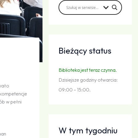
Bieżący status
Biblioteka jest teraz czynna.
Dzisiejsze godziny otwarcia:
owało
09:00 – 15:00.
e kompetencje
ób w pełni
W tym tygodniu
man