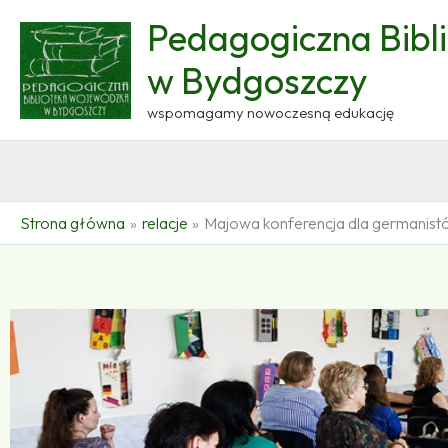
Przejdź
Pedagogiczna Bibl
do
treści
w Bydgoszczy
wspomagamy nowoczesną edukację
Strona główna
relacje
Majowa konferencja dla germanist