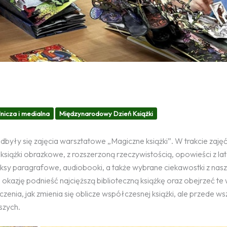
nicza i medialna
Międzynarodowy Dzień Książki
były się zajęcia warsztatowe „Magiczne książki”. W trakcie zaję
. książki obrazkowe, z rozszerzoną rzeczywistością, opowieści z lat
iksy paragrafowe, audiobooki, a także wybrane ciekawostki z nas
i okazję podnieść najcięższą biblioteczną książkę oraz obejrzeć te
enia, jak zmienia się oblicze współczesnej książki, ale przede ws
szych.