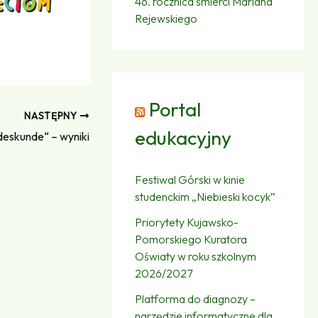
46. rocznica śmierci Mariana
Rejewskiego
Portal
NASTĘPNY
edukacyjny
deskunde“ – wyniki
Festiwal Górski w kinie
studenckim „Niebieski kocyk”
Priorytety Kujawsko-
Pomorskiego Kuratora
Oświaty w roku szkolnym
2026/2027
Platforma do diagnozy –
narzędzie informatyczne dla