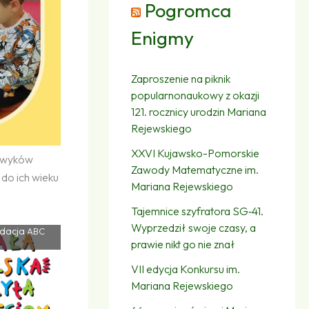
Pogromca
Enigmy
Zaproszenie na piknik
popularnonaukowy z okazji
121. rocznicy urodzin Mariana
Rejewskiego
XXVI Kujawsko-Pomorskie
nawyków
Zawody Matematyczne im.
 do ich wieku
Mariana Rejewskiego
Tajemnice szyfratora SG‑41.
Wyprzedził swoje czasy, a
dacja
ABC
prawie nikt go nie znał
VII edycja Konkursu im.
Mariana Rejewskiego