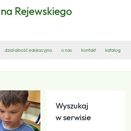
ana Rejewskiego
działalność edukacyjna
o nas
kontakt
katalog
Wyszukaj
w serwisie