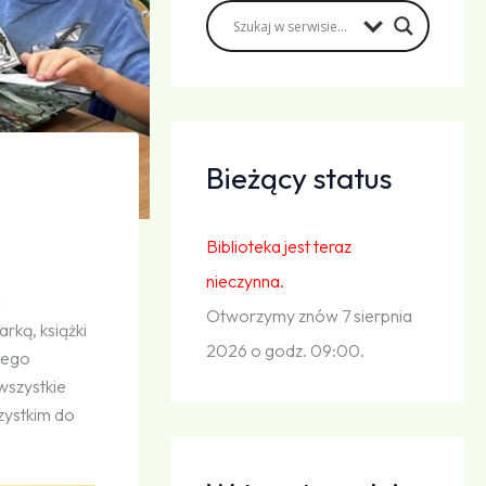
Bieżący status
Biblioteka jest teraz
nieczynna.
ć
Otworzymy znów 7 sierpnia
arką, książki
2026 o godz. 09:00.
zego
 wszystkie
zystkim do