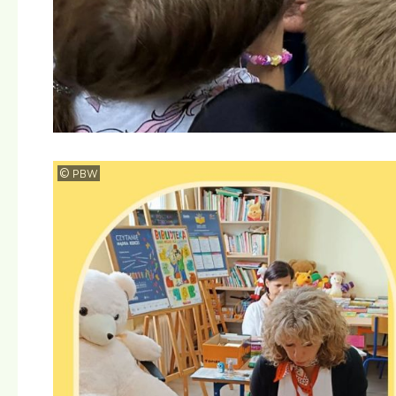
©
PBW