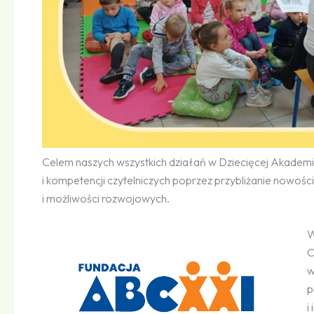
Celem naszych wszystkich działań w Dziecięcej Akademii C
i kompetencji czytelniczych poprzez przybliżanie nowości
i możliwości rozwojowych.
W
C
w
p
i