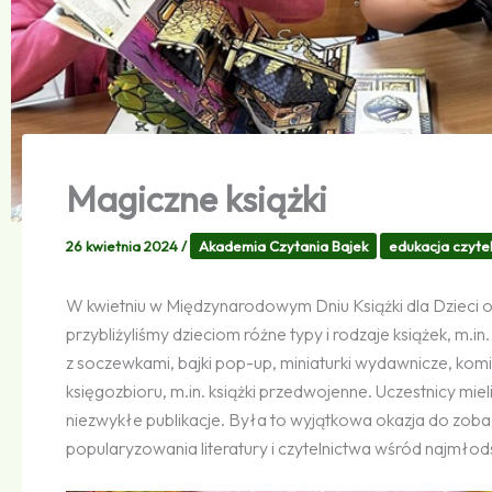
Magiczne książki
26 kwietnia 2024
/
Akademia Czytania Bajek
edukacja czytel
W kwietniu w Międzynarodowym Dniu Książki dla Dzieci od
przybliżyliśmy dzieciom różne typy i rodzaje książek, m.in
z soczewkami, bajki pop-up, miniaturki wydawnicze, kom
księgozbioru, m.in. książki przedwojenne. Uczestnicy miel
niezwykłe publikacje. Była to wyjątkowa okazja do zobacz
popularyzowania literatury i czytelnictwa wśród najmłod