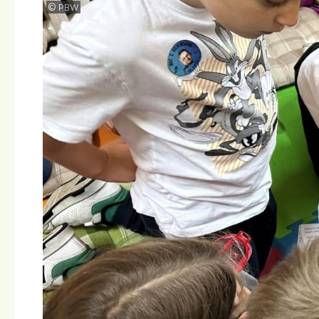
©
PBW