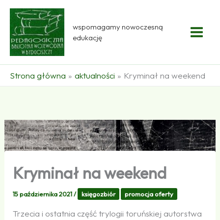
Przejdź
do
wspomagamy nowoczesną
treści
edukację
Strona główna
aktualności
Kryminał na weekend
Kryminał na weekend
15 października 2021
/
księgozbiór
promocja oferty
Trzecia i ostatnia część trylogii toruńskiej autorstwa