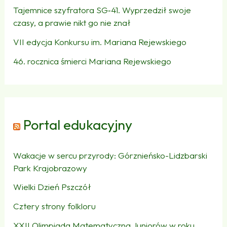
Tajemnice szyfratora SG‑41. Wyprzedził swoje
czasy, a prawie nikt go nie znał
VII edycja Konkursu im. Mariana Rejewskiego
46. rocznica śmierci Mariana Rejewskiego
Portal edukacyjny
Wakacje w sercu przyrody: Górznieńsko-Lidzbarski
Park Krajobrazowy
Wielki Dzień Pszczół
Cztery strony folkloru
XXII Olimpiada Matematyczna Juniorów w roku