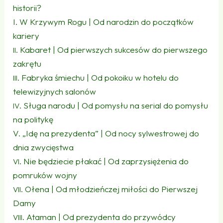
historii?
I. W Krzywym Rogu | Od narodzin do początków
kariery
. Kabaret | Od pierwszych sukcesów do pierwszego
II
zakrętu
. Fabryka śmiechu | Od pokoiku w hotelu do
III
telewizyjnych salonów
. Sługa narodu | Od pomysłu na serial do pomysłu
IV
na politykę
V. „Idę na prezydenta” | Od nocy sylwestrowej do
dnia zwycięstwa
. Nie będziecie płakać | Od zaprzysiężenia do
VI
pomruków wojny
. Ołena | Od młodzieńczej miłości do Pierwszej
VII
Damy
. Ataman | Od prezydenta do przywódcy
VIII