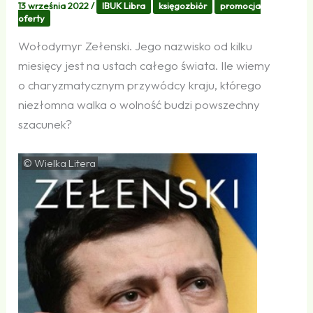
13 września 2022
/
IBUK Libra
księgozbiór
promocja
oferty
Wołodymyr Zełenski. Jego nazwisko od kilku
miesięcy jest na ustach całego świata. Ile wiemy
o charyzmatycznym przywódcy kraju, którego
niezłomna walka o wolność budzi powszechny
szacunek?
© Wielka Litera