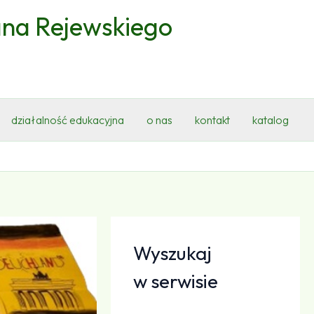
ana Rejewskiego
działalność edukacyjna
o nas
kontakt
katalog
Wyszukaj
w serwisie