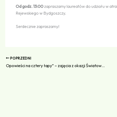
Od godz. 13:00
zapraszamy laureatów do udziału w atr
Rejewskiego w Bydgoszczy.
Serdecznie zapraszamy!
POPRZEDNI
„
Opowieści na cztery łapy” – zajęcia z okazji Światowego Dnia Kota w Dziecięcej Akademii Czytania Bajek