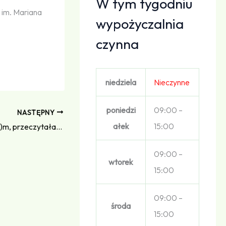
W tym tygodniu
 im. Mariana
wypożyczalnia
czynna
niedziela
Nieczynne
poniedzi
09:00 –
NASTĘPNY
ałek
15:00
Podsumowanie konkursu „Wybrała(e)m, przeczytała(e)m, polecam, czyli gawęda o jednej książce”
09:00 –
wtorek
15:00
09:00 –
środa
15:00