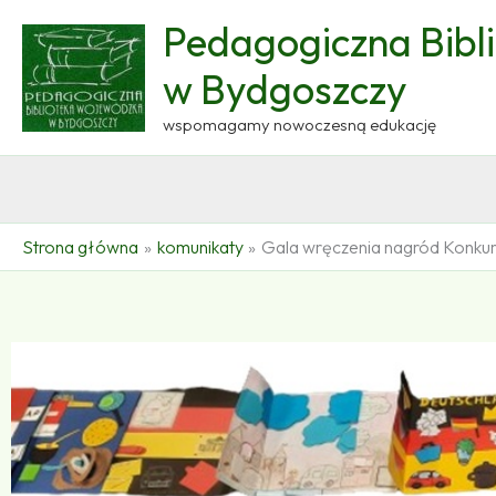
Przejdź
Pedagogiczna Bibl
do
treści
w Bydgoszczy
wspomagamy nowoczesną edukację
Strona główna
komunikaty
Gala wręczenia nagród Konkur