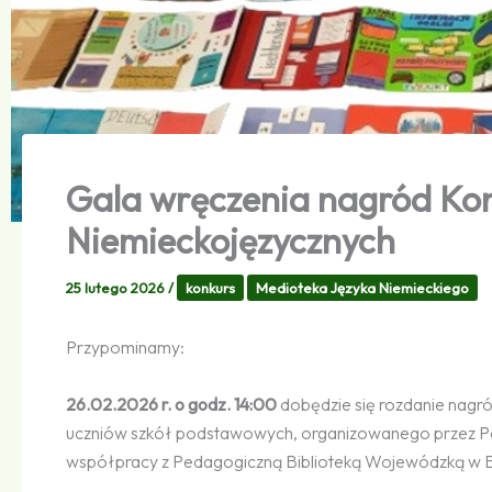
Gala wręczenia nagród Ko
Niemieckojęzycznych
25 lutego 2026
/
konkurs
Medioteka Języka Niemieckiego
Przypominamy:
26.02.2026 r. o godz. 14:00
dobędzie się rozdanie nagr
uczniów szkół podstawowych, organizowanego przez Pol
współpracy z Pedagogiczną Biblioteką Wojewódzką w 