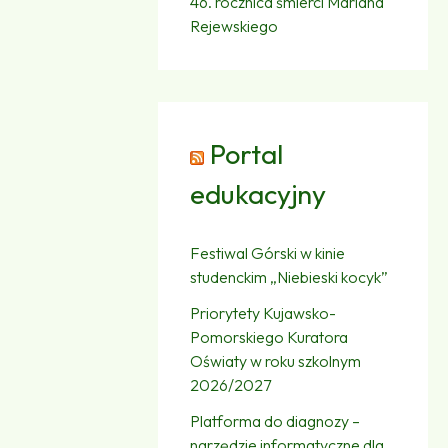
46. rocznica śmierci Mariana
Rejewskiego
Portal
edukacyjny
Festiwal Górski w kinie
studenckim „Niebieski kocyk”
Priorytety Kujawsko-
Pomorskiego Kuratora
Oświaty w roku szkolnym
2026/2027
Platforma do diagnozy –
narzędzie informatyczne dla