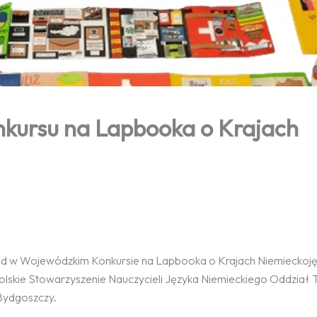
nkursu na Lapbooka o Krajach
ód w Wojewódzkim Konkursie na Lapbooka o Krajach Niemieckoję
skie Stowarzyszenie Nauczycieli Języka Niemieckiego Oddział 
Bydgoszczy.