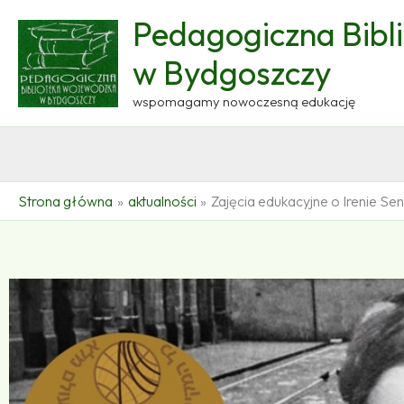
Przejdź
Pedagogiczna Bibl
do
treści
w Bydgoszczy
wspomagamy nowoczesną edukację
Strona główna
aktualności
Zajęcia edukacyjne o Irenie Se