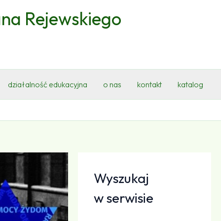
ana Rejewskiego
działalność edukacyjna
o nas
kontakt
katalog
Wyszukaj
w serwisie