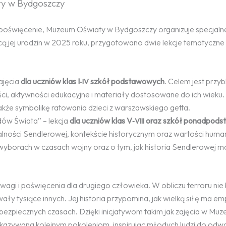
ty w Bydgoszczy
e poświęcenie, Muzeum Oświaty w Bydgoszczy organizuje specjalne
nicą jej urodzin w 2025 roku, przygotowano dwie lekcje tematyczne
ajęcia
dla uczniów klas I‑
szkół podstawowych
. Celem jest przyb
IV
ci, aktywności edukacyjne i materiały dostosowane do ich wieku.
akże symbolikę ratowania dzieci z warszawskiego getta.
ów Świata” – lekcja
dla uczniów klas V‑
oraz szkół ponadpod
VIII
ności Sendlerowej, kontekście historycznym oraz wartości human
yborach w czasach wojny oraz o tym, jak historia Sendlerowej 
agi i poświęcenia dla drugiego człowieka. W obliczu terroru nie 
wały tysiące innych. Jej historia przypomina, jak wielką siłę ma em
ebezpiecznych czasach. Dzięki inicjatywom takim jak zajęcia w Mu
zekazywana kolejnym pokoleniom, inspirując młodych ludzi do odwa