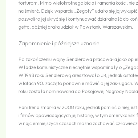
torturom. Mimo wielokrotnego bicia i łamania kości, nie
na śmierć. Dzięki wsparciu „Żegoty” udało się ją wykupić 
pozwoliło jej ukryć się i kontynuować działalność do koń
getta, później brała udział w Powstaniu Warszawskim.
Zapomnienie i późniejsze uznanie
Po zakończeniu wojny Sendlerowa pracowała jako opiek
Władze komunistyczne niechętnie wspominały o „Żegoci
W 1948 roku Sendlerową aresztowało
, jednak ostate
UB
w latach 90. zaczęto ponownie mówić o jej zasługach. 
roku została nominowana do Pokojowej Nagrody Nobla
Pani Irena zmarła w 2008 roku, jednak pamięć o niej jest 
i filmów opowiadających jej historię, w tym amerykański 
w najciemniejszych czasach można zachować człowiecz