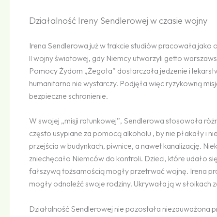
Działalność Ireny Sendlerowej w czasie wojny
Irena Sendlerowa już w trakcie studiów pracowała jak
wojny światowej, gdy Niemcy utworzyli getto warszawsk
II
Pomocy Żydom „Żegota” dostarczała jedzenie i lekarstw
humanitarna nie wystarczy. Podjęła więc ryzykowną misję
bezpieczne schronienie.
W swojej „misji ratunkowej”, Sendlerowa stosowała róż
często usypiane za pomocą alkoholu , by nie płakały i n
przejścia w budynkach, piwnice, a nawet kanalizację. N
zniechęcało Niemców do kontroli. Dzieci, które udało się
fałszywą tożsamością mogły przetrwać wojnę. Irena prow
mogły odnaleźć swoje rodziny. Ukrywała ją w słoikach 
Działalność Sendlerowej nie pozostała niezauważona p