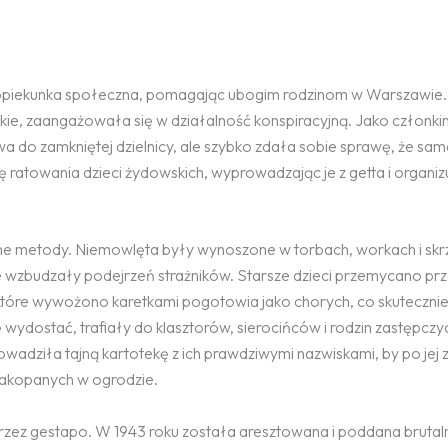
o opiekunka społeczna, pomagając ubogim rodzinom w Warszawie
ie, zaangażowała się w działalność konspiracyjną. Jako członki
a do zamkniętej dzielnicy, ale szybko zdała sobie sprawę, że s
 ratowania dzieci żydowskich, wyprowadzając je z getta i organizu
ne metody. Niemowlęta były wynoszone w torbach, workach i skr
ie wzbudzały podejrzeń strażników. Starsze dzieci przemycano prz
iektóre wywożono karetkami pogotowia jako chorych, co skuteczni
 wydostać, trafiały do klasztorów, sierocińców i rodzin zastępczy
adziła tajną kartotekę z ich prawdziwymi nazwiskami, by po jej
zakopanych w ogrodzie.
rzez gestapo. W 1943 roku została aresztowana i poddana bruta