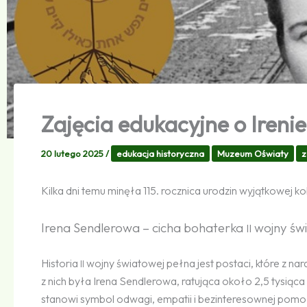
Zajęcia edukacyjne o Ireni
20 lutego 2025
/
edukacja historyczna
Muzeum Oświaty
z
Kilka dni temu minęła 115. rocznica urodzin wyjątkowej ko
Irena Sendlerowa – cicha bohaterka
wojny św
II
Historia
wojny światowej pełna jest postaci, które z n
II
z nich była Irena Sendlerowa, ratująca około 2,5 tysiąca
stanowi symbol odwagi, empatii i bezinteresownej pomo