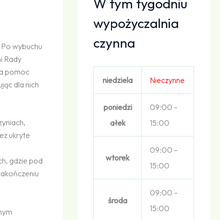
W tym tygodniu
wypożyczalnia
czynna
. Po wybuchu
ni Rady
ama pomoc
niedziela
Nieczynne
jąc dla nich
poniedzi
09:00 –
zyniach,
ałek
15:00
ez ukryte
e
09:00 –
wtorek
ch, gdzie pod
15:00
 zakończeniu
09:00 –
środa
15:00
lnym