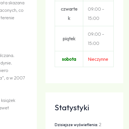
stała skazana
czwarte
09:00 –
traconych, co
 terenie
k
15:00
09:00 –
piątek
15:00
ilczana.
sobota
Nieczynne
dynie.
piero
a”, a w 2007
 książek
Statystyki
nawet
2
Dzisiejsze wyświetlenia: