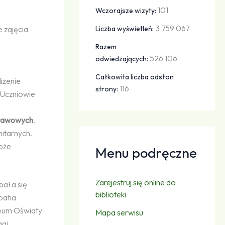
101
Wczorajsze wizyty:
3 759 067
 zajęcia
Liczba wyświetleń:
Razem
526 106
odwiedzających:
Całkowita liczba odsłon
liżenie
116
strony:
 Uczniowie
stawowych
.
itarnych.
może
Menu podręczne
Zarejestruj się online do
bała się
biblioteki
patia
zeum Oświaty
Mapa serwisu
gi,