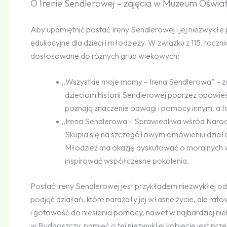
O Irenie Sendlerowej – zajęcia w Muzeum Oświa
Aby upamiętnić postać Ireny Sendlerowej i jej niezwykł
edukacyjne dla dzieci i młodzieży. W związku z 115. rocz
dostosowane do różnych grup wiekowych:
„
Wszystkie moje mamy – Irena Sendlerowa” – z
dzieciom historii Sendlerowej poprzez opowieś
poznają znaczenie odwagi i pomocy innym, a t
„
Irena Sendlerowa – Sprawiedliwa wśród Narod
Skupia się na szczegółowym omówieniu działal
Młodzież ma okazję dyskutować o moralnych w
inspirować współczesne pokolenia.
Postać Ireny Sendlerowej jest przykładem niezwykłej odw
podjąć działań, które narażały jej własne życie, ale rato
i gotowość do niesienia pomocy, nawet w najbardziej ni
w Bydgoszczy, pamięć o tej niezwykłej kobiecie jest pr