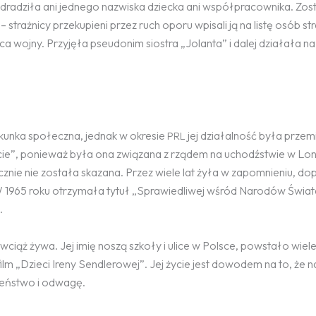
 zdradziła ani jednego nazwiska dziecka ani współpracownika. Zo
– strażnicy przekupieni przez ruch oporu wpisali ją na listę osób s
ca wojny. Przyjęła pseudonim siostra „Jolanta” i dalej działała na
unka społeczna, jednak w okresie
jej działalność była przem
PRL
e”, ponieważ była ona związana z rządem na uchodźstwie w Lon
cznie nie została skazana. Przez wiele lat żyła w zapomnieniu, do
W 1965 roku otrzymała tytuł „Sprawiedliwej wśród Narodów Świat
.
wciąż żywa. Jej imię noszą szkoły i ulice w Polsce, powstało wiele
film „Dzieci Ireny Sendlerowej”. Jej życie jest dowodem na to, że 
eństwo i odwagę.