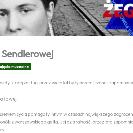
e Sendlerowej
ajęcia muzealne
biety, której zasługi przez wiele lat były przemilczane i zapomnian
iatowej
arażeniem życia pomagały innym w czasach największego zagrożen
 osób z warszawskiego getta. Jej działalność, przez lata zapomnia
cy.