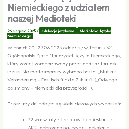
Niemieckiego z udziałem
naszej Medioteki
26 sierpnia 2025
/
edukacja językowa
Medioteka Języka
Niemieckiego
W dniach 20 – 22.08.2025 odbył się w Toruniu
XX
Ogólnopolski Zjazd Nauczycieli Języka Niemieckiego,
który został zorganizowany przez oddział toruński
. Na motto imprezy wybrano hasło: „Mut zur
PSNJN
Veränderung – Deutsch für die Zukunft! („Odwaga
do zmiany – niemiecki dla przyszłości!”).
Przez trzy dni odbyło się wiele ciekawych wydarzeń:
32 warsztaty z tematów: Landeskunde,
/
, dobrostan nauczycieli, pokolenie
AI
KI