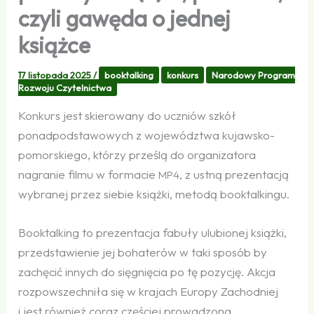
czyli gawęda o jednej
książce
17 listopada 2025
/
booktalking
konkurs
Narodowy Program
Rozwoju Czytelnictwa
Konkurs jest skierowany do uczniów szkół
ponadpodstawowych z województwa kujawsko-
pomorskiego, którzy prześlą do organizatora
nagranie filmu w formacie
, z ustną prezentacją
MP4
wybranej przez siebie książki, metodą booktalkingu.
Booktalking to prezentacja fabuły ulubionej książki,
przedstawienie jej bohaterów w taki sposób by
zachęcić innych do sięgnięcia po tę pozycję. Akcja
rozpowszechniła się w krajach Europy Zachodniej
i jest również coraz częściej prowadzona