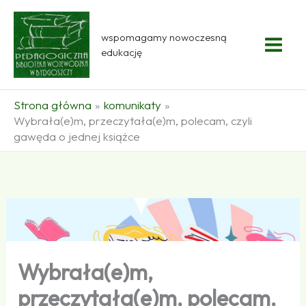
Przejdź
do
wspomagamy nowoczesną
treści
edukację
Strona główna
komunikaty
Wybrała(e)m, przeczytała(e)m, polecam, czyli
gawęda o jednej książce
Wybrała(e)m,
przeczytała(e)m, polecam,