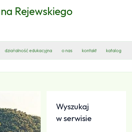
ana Rejewskiego
działalność edukacyjna
o nas
kontakt
katalog
Wyszukaj
w serwisie