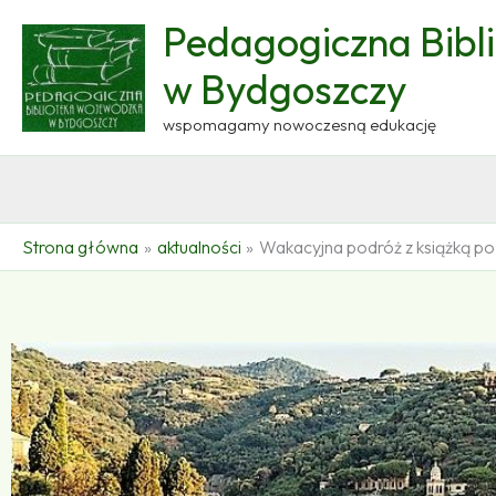
Przejdź
Pedagogiczna Bibl
do
treści
w Bydgoszczy
wspomagamy nowoczesną edukację
Strona główna
aktualności
Wakacyjna podróż z książką po.