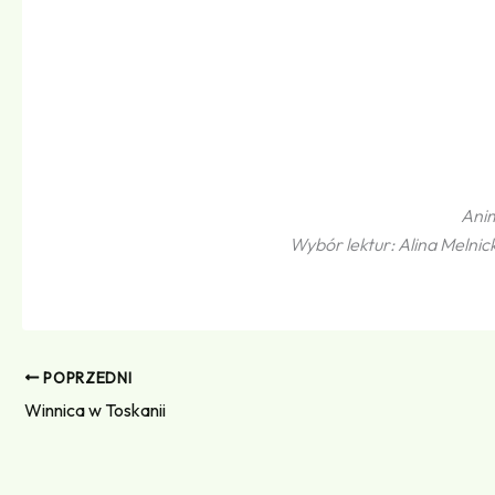
Ani
Wybór lektur: Alina Meln
POPRZEDNI
Winnica w Toskanii