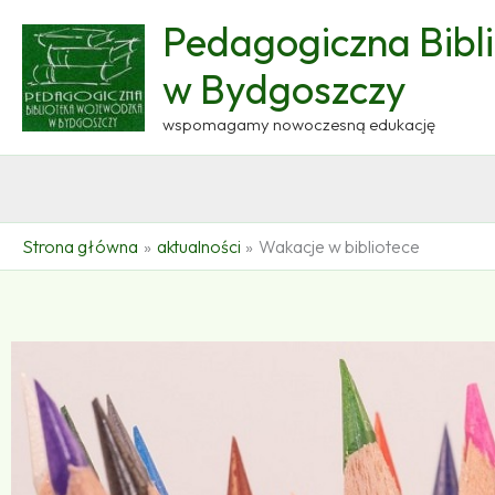
Przejdź
Pedagogiczna Bibl
do
treści
w Bydgoszczy
wspomagamy nowoczesną edukację
Strona główna
aktualności
Wakacje w bibliotece