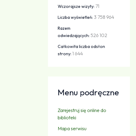
71
Wczorajsze wizyty:
3 758 964
Liczba wyświetleń:
Razem
526 102
odwiedzających:
Całkowita liczba odsłon
1 644
strony:
Menu podręczne
Zarejestruj się online do
biblioteki
Mapa serwisu