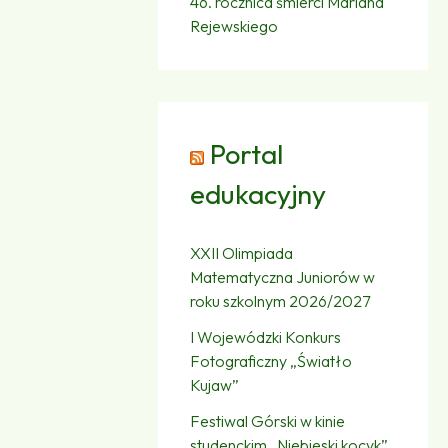
46. rocznica śmierci Mariana
Rejewskiego
Portal
edukacyjny
XXII Olimpiada
Matematyczna Juniorów w
roku szkolnym 2026/2027
I Wojewódzki Konkurs
Fotograficzny „Światło
Kujaw”
Festiwal Górski w kinie
studenckim „Niebieski kocyk”