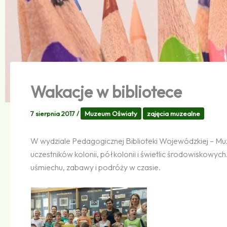
Wakacje w bibliotece
7 sierpnia 2017
/
Muzeum Oświaty
zajęcia muzealne
W wydziale Pedagogicznej Biblioteki Wojewódzkiej – Muze
uczestników kolonii, półkolonii i świetlic środowiskowy
uśmiechu, zabawy i podróży w czasie.