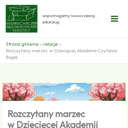
Przejdź
do
wspomagamy nowoczesną
treści
edukację
Strona główna
relacje
Rozczytany marzec w Dziecięcej Akademii Czytania
Bajek
Rozczytany marzec
w Dziecięcej Akademii