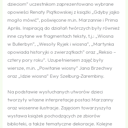
dzieciom” uczestnikom zaprezentowano wybrane
opowieści Renaty Piątkowskiej z książki „Gdyby jajko
mogło mówić”, poświęcone m.in. Marzannie i Prima
Aprilis. Inspiracją do działań twórczych były również
inne czytane we fragmentach teksty, t.j.: „Wiosna
w Bullerbyn”, „Wesoły Ryjek i wiosna”, „Martynka
opowiada historyjki o zwierzątkach” oraz „Reksio –
cztery pory roku”. Uzupełnieniem zajęć były
wiersze, m.in. „Powitanie wiosny” Jana Brzechwy
oraz „Idzie wiosna” Ewy Szelburg-Zarembiny.
Na podstawie wysłuchanych utworów dzieci
tworzyły własne interpretacje postaci Marzanny
oraz wiosenne ilustracje. Zajęciom towarzyszyła
wystawa książek pochodzących ze zbiorów
biblioteki, a także tematyczne dekoracje. Kolejne