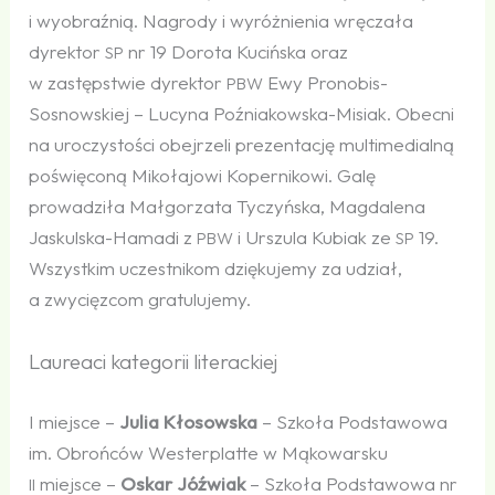
i wyobraźnią. Nagrody i wyróżnienia wręczała
dyrektor
nr 19 Dorota Kucińska oraz
SP
w zastępstwie dyrektor
Ewy Pronobis-
PBW
Sosnowskiej – Lucyna Poźniakowska-Misiak. Obecni
na uroczystości obejrzeli prezentację multimedialną
poświęconą Mikołajowi Kopernikowi. Galę
prowadziła Małgorzata Tyczyńska, Magdalena
Jaskulska-Hamadi z
i Urszula Kubiak ze
19.
PBW
SP
Wszystkim uczestnikom dziękujemy za udział,
a zwycięzcom gratulujemy.
Laureaci kategorii literackiej
I miejsce –
Julia Kłosowska
– Szkoła Podstawowa
im. Obrońców Westerplatte w Mąkowarsku
miejsce –
Oskar Jóźwiak
– Szkoła Podstawowa nr
II