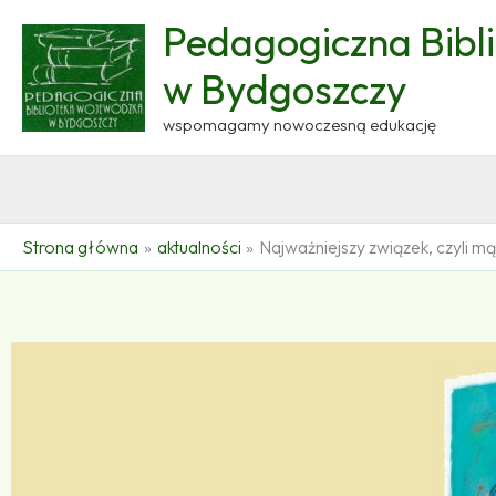
Przejdź
Pedagogiczna Bibl
do
treści
w Bydgoszczy
wspomagamy nowoczesną edukację
Strona główna
aktualności
Najważniejszy związek, czyli m