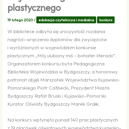
plastycznego
19 lutego 2020
/
edukacja czytelnicza i medialna
konkurs
W bibliotece odbyła się uroczystość rozdania
nagród i wręczenia dyplomów dla zwycięzców
i wyróżnionych w wojewódzkim konkursie
plastycznym „Mój ulubiony miś – bohater literacki”.
Organizatorem konkursu była Pedagogiczna
Biblioteka Wojewódzka w Bydgoszczy, a honorowy
patronat objęli Marszałek Województwa Kujawsko-
Pomorskiego Piotr Całbecki, Prezydent Miasta
Bydgoszczy Rafał Bruski i Kujawsko-Pomorski
Kurator Oświaty Bydgoszczy Marek Gralik.
Na konkurs wpłynęło ponad 140 prac plastycznych
z 19 placówek oświatowych województwa kujawsko-