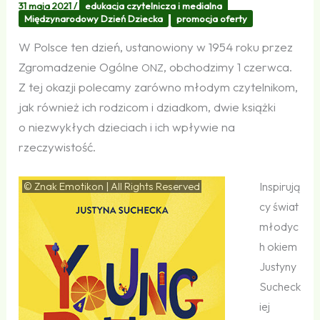
31 maja 2021
/
edukacja czytelnicza i medialna
Międzynarodowy Dzień Dziecka
promocja oferty
W Polsce ten dzień, ustanowiony w 1954 roku przez
Zgromadzenie Ogólne
, obchodzimy 1 czerwca.
ONZ
Z tej okazji polecamy zarówno młodym czytelnikom,
jak również ich rodzicom i dziadkom, dwie książki
o niezwykłych dzieciach i ich wpływie na
rzeczywistość.
Inspirują
© Znak Emotikon | All Rights Reserved
cy świat
młodyc
h okiem
Justyny
Sucheck
iej