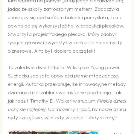
Kira wpadła na pomysł „latającego plecaka
&
quot;,
jadąc ze szkoły zatłoczonym metrem. Zobaczyła
unoszący się pod sufitem balonik i pomyślała, że na
pewno da się wykorzystać hel w produkcji plecaków.
Stworzyła projekt takiego plecaka, który zdobył
tysiące głosów i zwyciężył w konkursie na pomysły
biznesowe. A to był dopiero początek!
To zaledwie dwie historie. W książce Young power
Suchecka zapisała opowieści pełne młodzieńczej
energii. Autorka przekonuje, że innowacyjne metody
działania i nieszablonowe myślenie popłacają. Tak
jak radził Timothy D. Walker w studium
Fińskie dzieci
uczą się najlepiej
. Co możemy zrobić, by nasze dzieci
były szczęśliwe, wierzyły w siebie i lubiły szkołę?