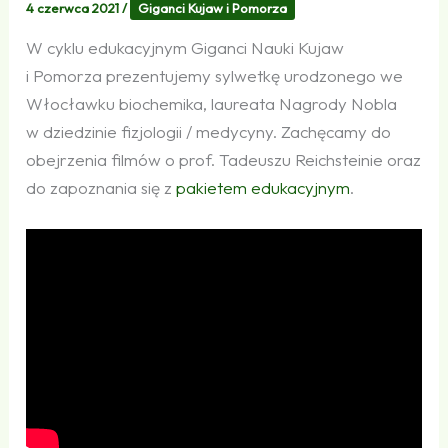
4 czerwca 2021
/
Giganci Kujaw i Pomorza
W cyklu edukacyjnym Giganci Nauki Kujaw
i Pomorza prezentujemy sylwetkę urodzonego we
Włocławku biochemika, laureata Nagrody Nobla
w dziedzinie fizjologii / medycyny. Zachęcamy do
obejrzenia filmów o prof. Tadeuszu Reichsteinie oraz
do zapoznania się z
pakietem edukacyjnym
.