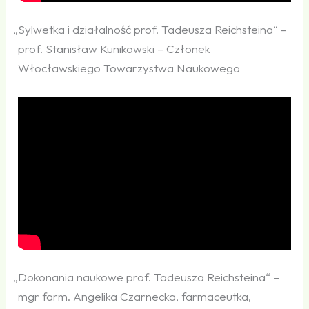
„
Sylwetka i działalność prof. Tadeusza Reichsteina“ –
prof. Stanisław Kunikowski – Członek
Włocławskiego Towarzystwa Naukowego
„
Dokonania naukowe prof. Tadeusza Reichsteina“ –
mgr farm. Angelika Czarnecka, farmaceutka,