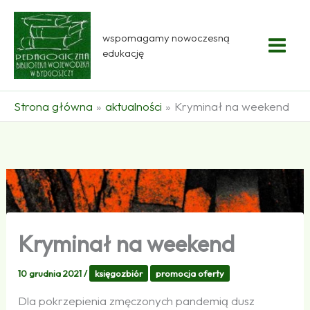
Przejdź
do
wspomagamy nowoczesną
treści
edukację
Strona główna
aktualności
Kryminał na weekend
Kryminał na weekend
10 grudnia 2021
/
księgozbiór
promocja oferty
Dla pokrzepienia zmęczonych pandemią dusz