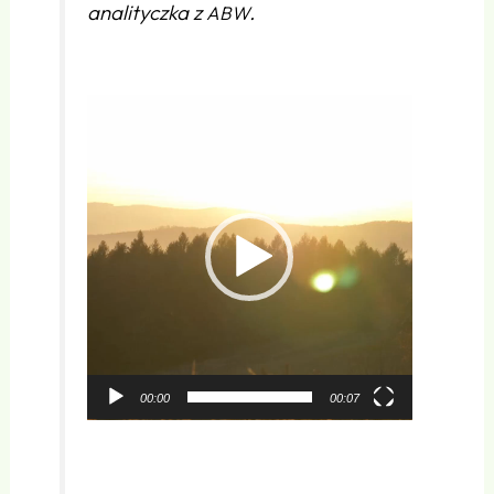
analityczka z
.
ABW
Odtwarzacz
video
00:00
00:07