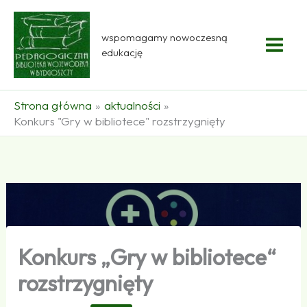
Przejdź
do
wspomagamy nowoczesną
treści
edukację
Strona główna
aktualności
Konkurs "Gry w bibliotece" rozstrzygnięty
Konkurs „Gry w bibliotece“
rozstrzygnięty