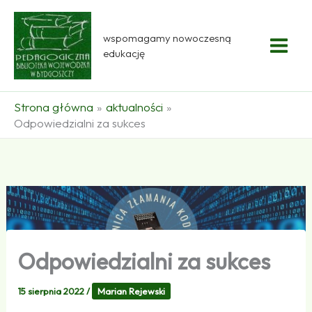
Przejdź
do
wspomagamy nowoczesną
treści
edukację
Strona główna
aktualności
Odpowiedzialni za sukces
Odpowiedzialni za sukces
15 sierpnia 2022
/
Marian Rejewski