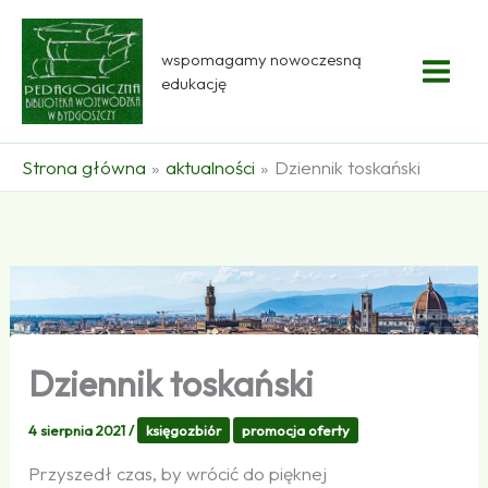
Przejdź
do
wspomagamy nowoczesną
treści
edukację
Strona główna
aktualności
Dziennik toskański
Dziennik toskański
4 sierpnia 2021
/
księgozbiór
promocja oferty
Przyszedł czas, by wrócić do pięknej