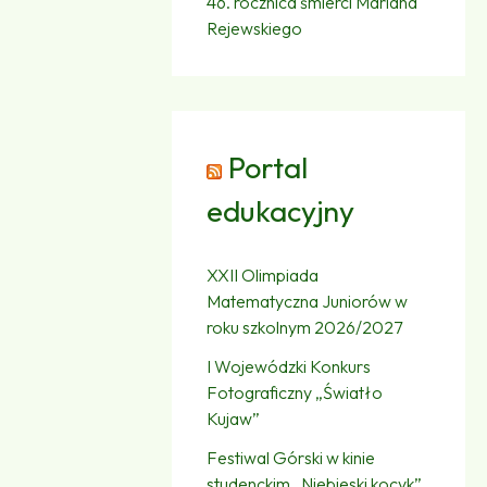
46. rocznica śmierci Mariana
Rejewskiego
Portal
edukacyjny
XXII Olimpiada
Matematyczna Juniorów w
roku szkolnym 2026/2027
I Wojewódzki Konkurs
Fotograficzny „Światło
Kujaw”
Festiwal Górski w kinie
studenckim „Niebieski kocyk”