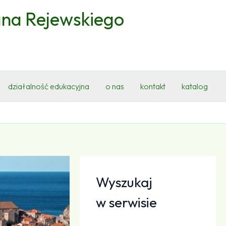
ana Rejewskiego
działalność edukacyjna
o nas
kontakt
katalog
Wyszukaj
w serwisie