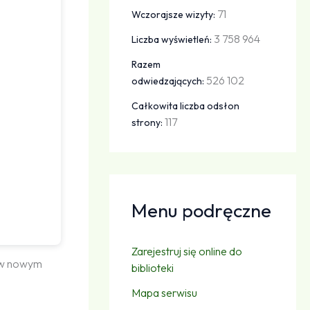
71
Wczorajsze wizyty:
3 758 964
Liczba wyświetleń:
Razem
526 102
odwiedzających:
Całkowita liczba odsłon
117
strony:
Menu podręczne
Zarejestruj się online do
ę w nowym
biblioteki
Mapa serwisu