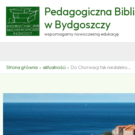
Przejdź
Pedagogiczna Bibl
do
treści
w Bydgoszczy
wspomagamy nowoczesną edukację
Strona główna
aktualności
Do Chorwacji tak niedaleko...