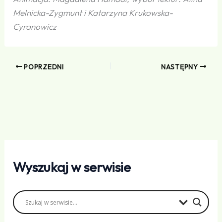
Melnicka-Zygmunt i Katarzyna Krukowska-
Cyranowicz
POPRZEDNI
NASTĘPNY
Wyszukaj w serwisie