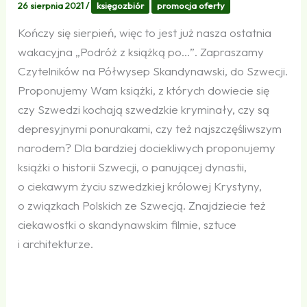
26 sierpnia 2021
/
księgozbiór
promocja oferty
Kończy się sierpień, więc to jest już nasza ostatnia
wakacyjna „Podróż z książką po…”. Zapraszamy
Czytelników na Półwysep Skandynawski, do Szwecji.
Proponujemy Wam książki, z których dowiecie się
czy Szwedzi kochają szwedzkie kryminały, czy są
depresyjnymi ponurakami, czy też najszczęśliwszym
narodem? Dla bardziej dociekliwych proponujemy
książki o historii Szwecji, o panującej dynastii,
o ciekawym życiu szwedzkiej królowej Krystyny,
o związkach Polskich ze Szwecją. Znajdziecie też
ciekawostki o skandynawskim filmie, sztuce
i architekturze.