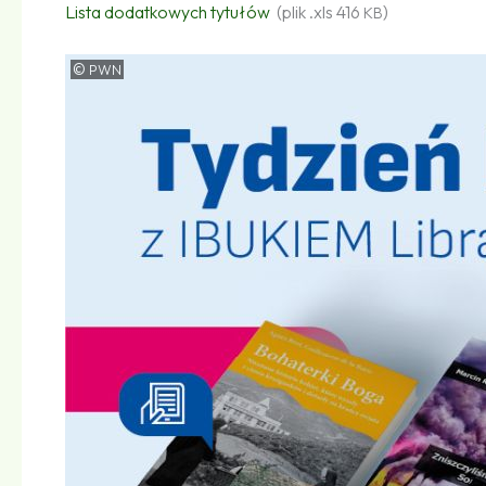
Lista dodatkowych tytułów
(plik .xls 416
)
KB
©
PWN