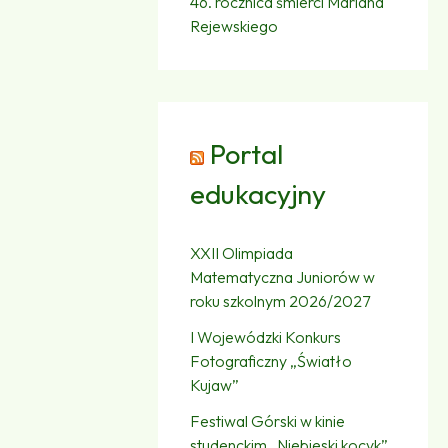
46. rocznica śmierci Mariana
Rejewskiego
Portal
edukacyjny
XXII Olimpiada
Matematyczna Juniorów w
roku szkolnym 2026/2027
I Wojewódzki Konkurs
Fotograficzny „Światło
Kujaw”
Festiwal Górski w kinie
studenckim „Niebieski kocyk”