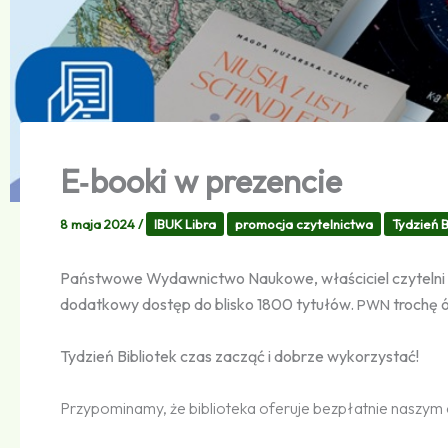
E‑booki w prezencie
8 maja 2024
/
IBUK Libra
promocja czytelnictwa
Tydzień B
Państwowe Wydawnictwo Naukowe, właściciel czytelni 
dodatkowy dostęp do blisko 1800 tytułów.
trochę 
PWN
Tydzień Bibliotek czas zacząć i dobrze wykorzystać!
Przypominamy, że biblioteka oferuje bezpłatnie naszym