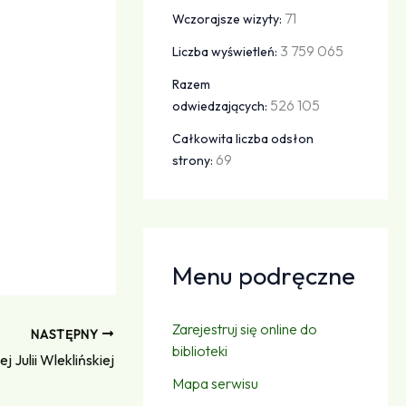
71
Wczorajsze wizyty:
3 759 065
Liczba wyświetleń:
Razem
526 105
odwiedzających:
Całkowita liczba odsłon
69
strony:
Menu podręczne
Zarejestruj się online do
NASTĘPNY
biblioteki
 Julii Wleklińskiej
Mapa serwisu