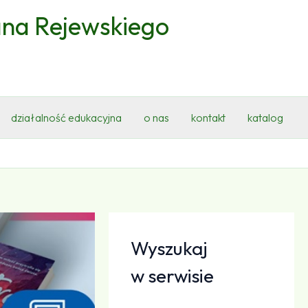
ana Rejewskiego
działalność edukacyjna
o nas
kontakt
katalog
Wyszukaj
w serwisie