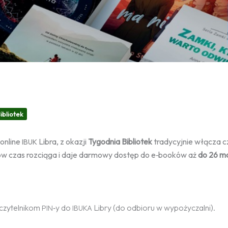
ibliotek
online
Libra, z okazji
Tygodnia Bibliotek
tradycyjnie włącza c
IBUK
ów czas rozciąga i daje darmowy dostęp do e‑booków aż
do 26 ma
 czytelnikom
‑y do
Libry (do odbioru w wypożyczalni).
PIN
IBUKA