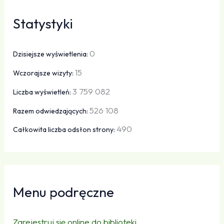
Statystyki
0
Dzisiejsze wyświetlenia:
15
Wczorajsze wizyty:
3 759 082
Liczba wyświetleń:
526 108
Razem odwiedzających:
490
Całkowita liczba odsłon strony:
Menu podręczne
Zarejestruj się online do biblioteki