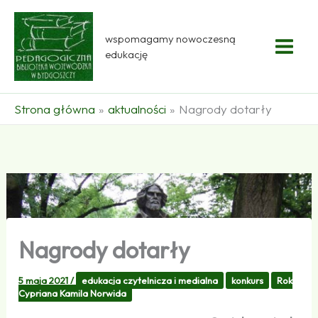
Przejdź
do
wspomagamy nowoczesną
treści
edukację
Strona główna
aktualności
Nagrody dotarły
Nagrody dotarły
5 maja 2021
/
edukacja czytelnicza i medialna
konkurs
Rok
Cypriana Kamila Norwida