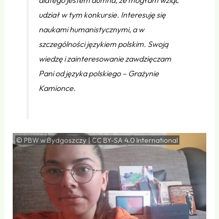
udział w tym konkursie. Interesuję się
naukami humanistycznymi, a w
szczególności językiem polskim. Swoją
wiedzę i zainteresowanie zawdzięczam
Pani od języka polskiego – Grażynie
Kamionce.
©
w Bydgoszczy |
4.0 International
PBW
CC
BY-SA