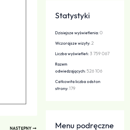
Statystyki
0
Dzisiejsze wyświetlenia:
2
Wczorajsze wizyty:
3 759 067
Liczba wyświetleń:
Razem
526 106
odwiedzających:
Całkowita liczba odsłon
179
strony:
Menu podręczne
NASTĘPNY