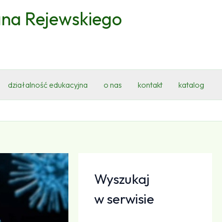
ana Rejewskiego
działalność edukacyjna
o nas
kontakt
katalog
Wyszukaj
w serwisie