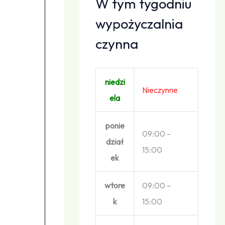
W tym tygodniu
wypożyczalnia
czynna
niedzi
Nieczynne
ela
ponie
09:00 –
dział
15:00
ek
wtore
09:00 –
k
15:00