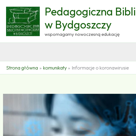
Przejdź
Pedagogiczna Bibl
do
treści
w Bydgoszczy
wspomagamy nowoczesną edukację
Strona główna
komunikaty
Informacje o koronawirusie