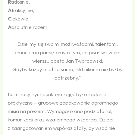
R
adośnie,
A
trakcyjnie,
C
iekawie,
A
bsolutnie razem!”
„
Dzielimy się swoimi możliwościami, talentami,
emocjami i pamiętamy o tym, co pisał w swoim
wierszu poeta Jan Twardowski:
Gdyby każdy miał to samo, nikt nikomu nie byłby
potrzebny.”
Kulminacyjnym punktem zajęć było zadanie
praktyczne – grupowe zapakowanie ogromnego
misia na prezent. Wymagało ono podziału ról,
komunikacji oraz wzajemnego wsparcia. Dzieci
z zaangażowaniem współdziałały, by wspólnie