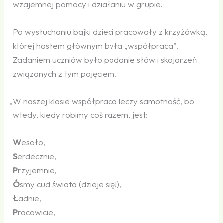
wzajemnej pomocy i działaniu w grupie.
Po wysłuchaniu bajki dzieci pracowały z krzyżówką,
której hasłem głównym była „współpraca”.
Zadaniem uczniów było podanie słów i skojarzeń
związanych z tym pojęciem.
„
W naszej klasie współpraca leczy samotność, bo
wtedy, kiedy robimy coś razem, jest:
W
esoło,
S
erdecznie,
P
rzyjemnie,
Ó
smy cud świata (dzieje się!),
Ł
adnie,
P
racowicie,