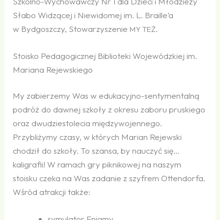
Szkolno-Wychowawczy Nr 1 dla Dzieci i Młodzieży
Słabo Widzącej i Niewidomej im. L. Braille’a
w Bydgoszczy, Stowarzyszenie
.
MY
TEŻ
Stoisko Pedagogicznej Biblioteki Wojewódzkiej im.
Mariana Rejewskiego
My zabierzemy Was w edukacyjno-sentymentalną
podróż do dawnej szkoły z okresu zaboru pruskiego
oraz dwudziestolecia międzywojennego.
Przybliżymy czasy, w których Marian Rejewski
chodził do szkoły. To szansa, by nauczyć się…
kaligrafii! W ramach gry piknikowej na naszym
stoisku czeka na Was zadanie z szyfrem Ottendorfa.
Wśród atrakcji także:
symulator Enigmy,