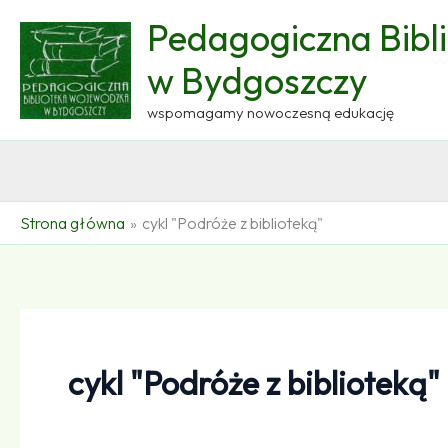
Przejdź
Pedagogiczna Bibl
do
treści
w Bydgoszczy
wspomagamy nowoczesną edukację
Strona główna
cykl "Podróże z biblioteką"
cykl "Podróże z biblioteką"