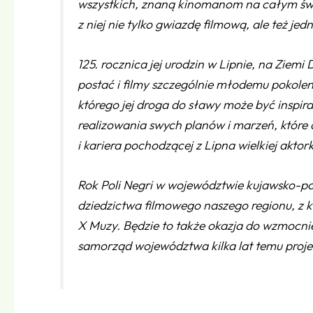
wszystkich, znaną kinomanom na całym świeci
z niej nie tylko gwiazdę filmową, ale też jed
125. rocznica jej urodzin w Lipnie, na Ziemi
postać i filmy szczególnie młodemu pokol
którego jej droga do sławy może być inspir
realizowania swych planów i marzeń, które c
i kariera pochodzącej z Lipna wielkiej aktorki
Rok Poli Negri w województwie kujawsko-po
dziedzictwa filmowego naszego regionu, z k
X Muzy. Będzie to także okazja do wzmocni
samorząd województwa kilka lat temu proj