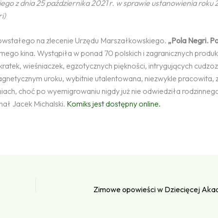
o z dnia 25 października 2021 r. w sprawie ustanowienia roku
i)
powstałego na zlecenie Urzędu Marszałkowskiego.
„Pola Negri. P
emego kina. Wystąpiła w ponad 70 polskich i zagranicznych produk
ratek, wieśniaczek, egzotycznych piękności, intrygujących cudzo
agnetycznym uroku, wybitnie utalentowana, niezwykle pracowita,
iach, choć po wyemigrowaniu nigdy już nie odwiedziła rodzinnego
nał Jacek Michalski.
Komiks jest dostępny online.