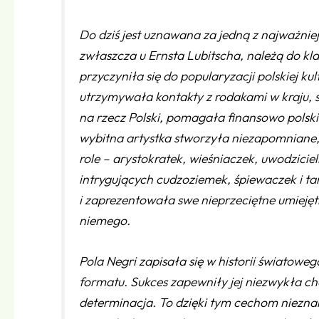
Do dziś jest uznawana za jedną z najważniej
zwłaszcza u Ernsta Lubitscha, należą do kl
przyczyniła się do popularyzacji polskiej k
utrzymywała kontakty z rodakami w kraju, s
na rzecz Polski, pomagała finansowo polski
wybitna artystka stworzyła niezapomniane, 
role – arystokratek, wieśniaczek, uwodzici
intrygujących cudzoziemek, śpiewaczek i ta
i zaprezentowała swe nieprzeciętne umieję
niemego.
Pola Negri zapisała się w historii światow
formatu. Sukces zapewniły jej niezwykła c
determinacja. To dzięki tym cechom niezn