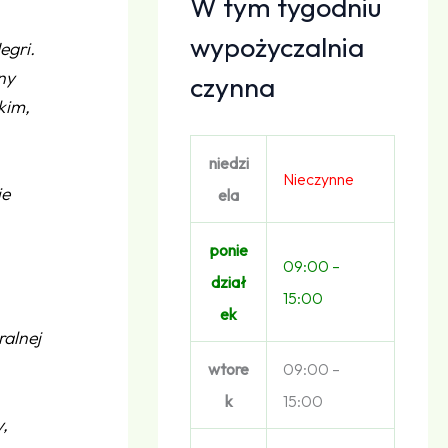
W tym tygodniu
wypożyczalnia
egri.
ny
czynna
kim,
niedzi
Nieczynne
ie
ela
ponie
09:00 –
dział
15:00
ek
ralnej
wtore
09:00 –
k
15:00
y,