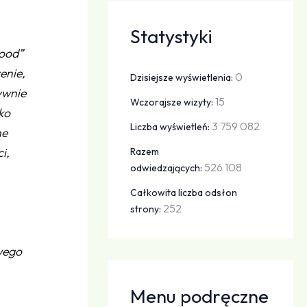
Statystyki
wood”
enie,
0
Dzisiejsze wyświetlenia:
ywnie
15
Wczorajsze wizyty:
ko
3 759 082
Liczba wyświetleń:
ne
i,
Razem
526 108
odwiedzających:
Całkowita liczba odsłon
252
strony:
owego
Menu podręczne