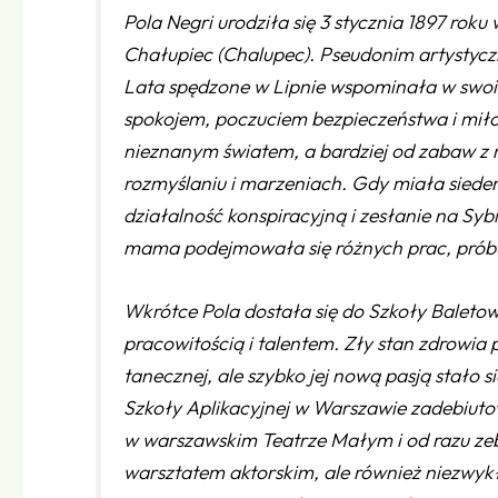
Pola Negri urodziła się 3 stycznia 1897 rok
Chałupiec (Chalupec). Pseudonim artystyczn
Lata spędzone w Lipnie wspominała w swoim
spokojem, poczuciem bezpieczeństwa i miłoś
nieznanym światem, a bardziej od zabaw z 
rozmyślaniu i marzeniach. Gdy miała siedem
działalność konspiracyjną i zesłanie na Syb
mama podejmowała się różnych prac, próbuj
Wkrótce Pola dostała się do Szkoły Balet
pracowitością i talentem. Zły stan zdrowia 
tanecznej, ale szybko jej nową pasją stało 
Szkoły Aplikacyjnej w Warszawie zadebiut
w warszawskim Teatrze Małym i od razu ze
warsztatem aktorskim, ale również niezwykł