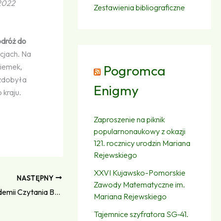
 2022
Zestawienia bibliograficzne
odróż do
cjach. Na
ziemek,
Pogromca
 zdobyła
Enigmy
 kraju.
Zaproszenie na piknik
popularnonaukowy z okazji
121. rocznicy urodzin Mariana
Rejewskiego
XXVI Kujawsko-Pomorskie
NASTĘPNY
Zawody Matematyczne im.
Zimowe opowieści w Dziecięcej Akademii Czytania Bajek
Mariana Rejewskiego
Tajemnice szyfratora SG‑41.