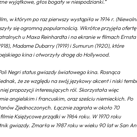
ne wyjątkowe, głos bogaty w niespodzianki.”
ilm, w którym po raz pierwszy wystąpiła w 1914 r. (
Niewoln
cieszyły się ogromną popularnością. Wkrótce przyjęła ofertę
tralnych u Maxa Reinhardta i na ekranie w filmach Ernsta
1918),
Madame Dubarry
(1919) i
Sumurun
(1920), które
pejskiego kina i otworzyły drogę do Hollywood.
oli Negri status gwiazdy światowego kina. Rosnąca
dnak, że ze względu na swój językowy akcent i niski temb
ej propozycji interesujących ról. Skorzystała więc
mie angielskim i francuskim, oraz sześciu niemieckich. Po
tanów Zjednoczonych. Łącznie zagrała w około 70
 filmie
Księżycowe prządki
w 1964 roku. W 1970 roku
tnik gwiazdy
. Zmarła w 1987 roku w wieku 90 lat w San An