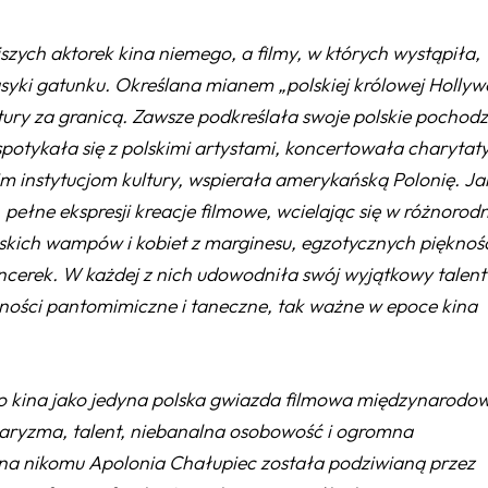
szych aktorek kina niemego, a filmy, w których wystąpiła,
asyki gatunku. Określana mianem „polskiej królowej Holly
ultury za granicą. Zawsze podkreślała swoje polskie pochodz
potykała się z polskimi artystami, koncertowała charytat
m instytucjom kultury, wspierała amerykańską Polonię. Ja
pełne ekspresji kreacje filmowe, wcielając się w różnorod
elskich wampów i kobiet z marginesu, egzotycznych pięknośc
ncerek. W każdej z nich udowodniła swój wyjątkowy talent
tności pantomimiczne i taneczne, tak ważne w epoce kina
ego kina jako jedyna polska gwiazda filmowa międzynarod
haryzma, talent, niebanalna osobowość i ogromna
ana nikomu Apolonia Chałupiec została podziwianą przez