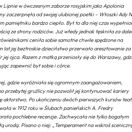
u w Lipnie w ówczesnym zaborze rosyjskim jako Apolonia
y zaczerpnęła od swojej ulubionej poetki – Włoszki Ady N
 pamiętniku bardzo ciepło. Był to dla niej czas wypełnio
cią ze strony rodziców. Już wtedy jednak tęskniła za dale
rówieśnikami ceniła sobie samotne chwile spędzone na
 lat jej beztroskie dzieciństwo przerwało aresztowanie za
ir jej ojca. Razem z matką przeniosły się do Warszawy, gdz
ąc zapewnić byt sobie i córce.
owej, gdzie wyróżniała się ogromnym zaangażowaniem,
po przebytej gruźlicy nie pozwolił jej kontynuować kariery
się aktorstwo. Po ukończeniu dwóch pierwszych kursów teat
owała w 1912 roku w
Ślubach panieńskich
A. Fredry
brała pochlebne recenzje. Zachwycała nie tylko bogatym
ą urodą. Pisano o niej: „Temperament na wskroś sceniczn