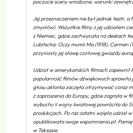
poczucie sceny wrodzone, warunki zewnętrz
Jej przeznaczeniem nie był jednak teatr, a f
zmysłów
). Wszystkie filmy z jej udziałem 
z Niemiec, gdzie zachwycała na deskach tea
Lubitscha:
Oczy mumii Ma
(1918),
Carmen
(
przyniosły jej sławę czołowej gwiazdy euro
Udział w amerykańskich filmach zapewnił P
popularność filmów dźwiękowych sprawiła je
głosu aktorka zaczęła otrzymywać coraz mni
z zaproszenia do Europy, gdzie zagrała w fil
wybuchu
wojny światowej powróciła do S
II
produkcjach. Po raz ostatni wzięła udział w
opublikowała swoje wspomnienia pt.
Pamię
w Teksasie.