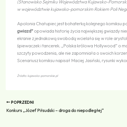
(Stanowisko Sejmiku Województwa Kujawsko-Pomorskieg
w województwie kujawsko-pomorskim Rokiem Poli Negr
Apolonia Chałupiec jest bohaterką kolejnego komiksu 
gwiazd”
opowiada historię życia największej gwiazdy ni
ekranie z jednakową swobodą wcielała się w role arystok
śpiewaczek i tancerek. „Polska królowa Hollywood” o m
szczyty powodzenia, ale nie zapomniała o swoich korzen
Scenariusz komiksu napisał Maciej Jasiński, rysunki wyko
Źródło: kujawsko​-pomorskie​.pl
POPRZEDNI
Konkurs „Józef Piłsudski – droga do niepodległej“