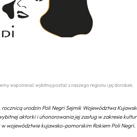
y wspominać wybitną postać z naszego regionu i jej dorobek.
 rocznicą urodzin Poli Negri Sejmik Województwa Kujawsk
bitnej aktorki i uhonorowania jej zasług w zakresie kultu
22 w województwie kujawsko-pomorskim Rokiem Poli Negri.