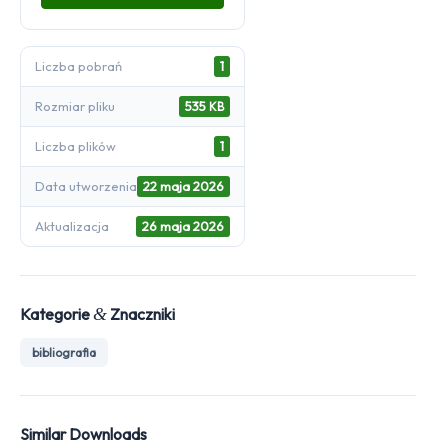
Liczba pobrań
1
Rozmiar pliku
535
KB
Liczba plików
1
Data utworzenia
22 maja 2026
Aktualizacja
26 maja 2026
Kategorie
&
Znaczniki
bibliografia
Similar Downloads