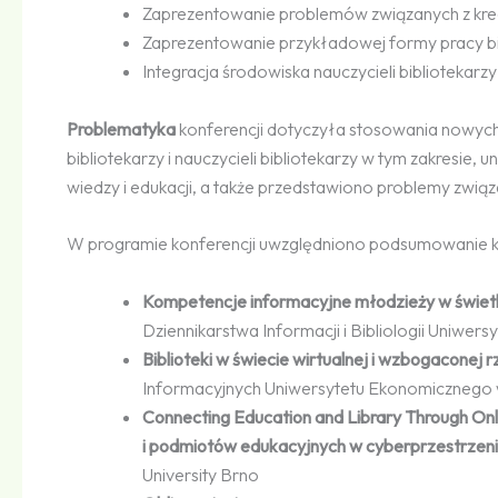
Zaprezentowanie problemów związanych z kreow
Zaprezentowanie przykładowej formy pracy bibli
Integracja środowiska nauczycieli bibliotekarzy
Problematyka
konferencji dotyczyła stosowania nowych 
bibliotekarzy i nauczycieli bibliotekarzy w tym zakresie,
wiedzy i edukacji, a także przedstawiono problemy związa
W programie konferencji uwzględniono podsumowanie ko
Kompetencje informacyjne młodzieży w świet
Dziennikarstwa Informacji i Bibliologii Uniwe
Biblioteki w świecie wirtualnej i wzbogaconej 
Informacyjnych Uniwersytetu Ekonomicznego 
Connecting Education and Library Through On
i podmiotów edukacyjnych w cyberprzestrzeni
University Brno