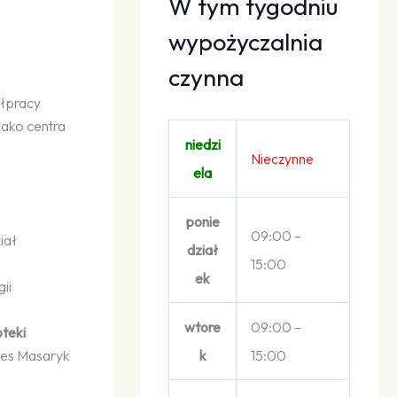
W tym tygodniu
wypożyczalnia
czynna
ółpracy
jako centra
niedzi
Nieczynne
ela
ponie
09:00 –
iał
dział
15:00
ek
ii
wtore
09:00 –
oteki
k
15:00
dies Masaryk