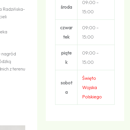
09:00 –
środa
a Radzińska-
15:00
ieli
czwar
09:00 –
teka
tek
15:00
piąte
09:00 –
e nagród
ódzką
k
15:00
nich z terenu
Święto
sobot
Wojska
a
Polskiego