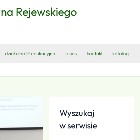
ana Rejewskiego
działalność edukacyjna
o nas
kontakt
katalog
Wyszukaj
w serwisie