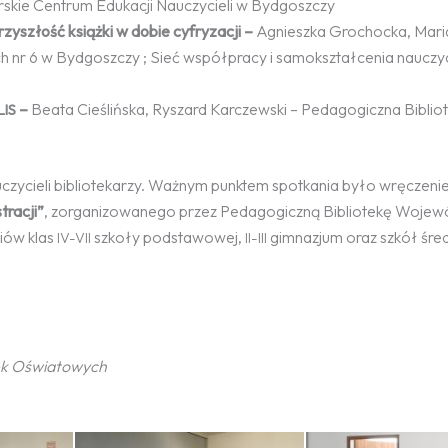
skie Centrum Edukacji Nauczycieli w Bydgoszczy
zyszłość książki w dobie cyfryzacji –
Agnieszka Grochocka, Mari
 nr 6 w Bydgoszczy ; Sieć współpracy i samokształcenia nauczyc
–
Beata Cieślińska, Ryszard Karczewski – Pedagogiczna Biblio
IS
nauczycieli bibliotekarzy. Ważnym punktem spotkania było wręczeni
tracji”
, zorganizowanego przez Pedagogiczną Bibliotekę Wojew
iów klas
szkoły podstawowej,
gimnazjum oraz szkół śred
IV-VII
II-III
ek Oświatowych