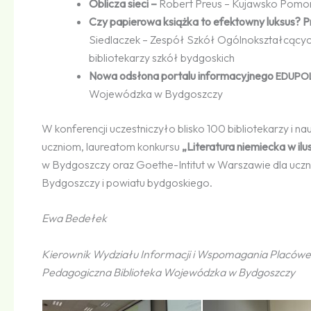
Oblicza sieci –
Robert Preus – Kujawsko Pomor
Czy papierowa książka to efektowny luksus? Pr
Siedlaczek – Zespół Szkół Ogólnokształcących
bibliotekarzy szkół bydgoskich
Nowa odsłona portalu informacyjnego
EDUPOL
Wojewódzka w Bydgoszczy
W konferencji uczestniczyło blisko 100 bibliotekarzy i 
uczniom, laureatom konkursu
„Literatura niemiecka w ilus
w Bydgoszczy oraz Goethe-Intitut w Warszawie dla uczn
Bydgoszczy i powiatu bydgoskiego.
Ewa Bedełek
Kierownik Wydziału Informacji i Wspomagania Placów
Pedagogiczna Biblioteka Wojewódzka w Bydgoszczy