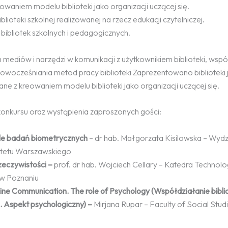
aniem modelu biblioteki jako organizacji uczącej się.
oteki szkolnej realizowanej na rzecz edukacji czytelniczej.
 bibliotek szkolnych i pedagogicznych.
mediów i narzędzi w komunikacji z użytkownikiem biblioteki, wsp
 unowocześniania metod pracy biblioteki Zaprezentowano biblioteki 
ne z kreowaniem modelu biblioteki jako organizacji uczącej się.
nkursu oraz wystąpienia zaproszonych gości:
le badań biometrycznych
– dr hab. Małgorzata Kisilowska – Wydz
rsytetu Warszawskiego
rzeczywistości –
prof. dr hab. Wojciech Cellary – Katedra Technolog
w Poznaniu
line Communication.
The role of Psychology (Współdziałanie bibli
.
Aspekt psychologiczny) –
Mirjana Rupar – Faculty of Social Stu