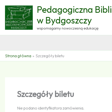
Przejdź
Pedagogiczna Bibl
do
treści
w Bydgoszczy
wspomagamy nowoczesną edukację
Strona główna
Szczegóły biletu
Szczegóły biletu
Nie podano identyfikatora zamówienia.